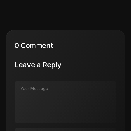
0 Comment
Leave a Reply