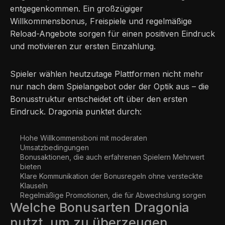
entgegenkommen. Ein großzügiger
Willkommensbonus, Freispiele und regelmäßige
Reload-Angebote sorgen für einen positiven Eindruck
und motivieren zur ersten Einzahlung.
Spieler wählen heutzutage Plattformen nicht mehr
nur nach dem Spielangebot oder der Optik aus – die
Bonusstruktur entscheidet oft über den ersten
Eindruck. Dragonia punktet durch:
Hohe Willkommensboni mit moderaten
Umsatzbedingungen
Bonusaktionen, die auch erfahrenen Spielern Mehrwert
bieten
Klare Kommunikation der Bonusregeln ohne versteckte
Klauseln
Regelmäßige Promotionen, die für Abwechslung sorgen
Welche Bonusarten Dragonia
nutzt, um zu überzeugen