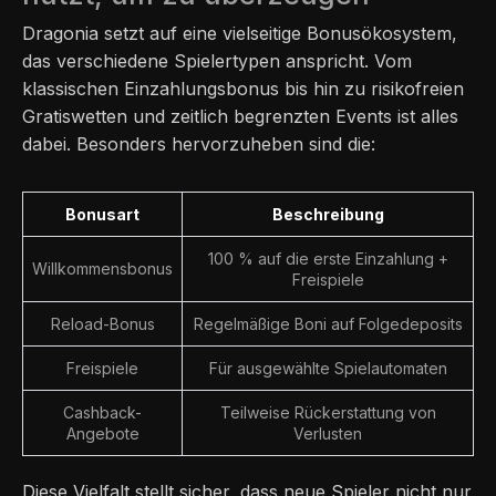
Dragonia setzt auf eine vielseitige Bonusökosystem,
das verschiedene Spielertypen anspricht. Vom
klassischen Einzahlungsbonus bis hin zu risikofreien
Gratiswetten und zeitlich begrenzten Events ist alles
dabei. Besonders hervorzuheben sind die:
Bonusart
Beschreibung
100 % auf die erste Einzahlung +
Willkommensbonus
Freispiele
Reload-Bonus
Regelmäßige Boni auf Folgedeposits
Freispiele
Für ausgewählte Spielautomaten
Cashback-
Teilweise Rückerstattung von
Angebote
Verlusten
Diese Vielfalt stellt sicher, dass neue Spieler nicht nur