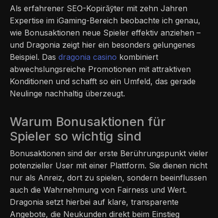
Als erfahrener SEO-Kopirăy̆ter mit zehn Jahren
Expertise im iGaming-Bereich beobachte ich genau,
wie Bonusaktionen neue Spieler effektiv anziehen –
und Dragonia zeigt hier ein besonders gelungenes
Beispiel. Das
dragonia casino
kombiniert
abwechslungsreiche Promotionen mit attraktiven
Konditionen und schafft so ein Umfeld, das gerade
Neulinge nachhaltig überzeugt.
Warum Bonusaktionen für
Spieler so wichtig sind
Bonusaktionen sind der erste Berührungspunkt vieler
potenzieller User mit einer Plattform. Sie dienen nicht
nur als Anreiz, dort zu spielen, sondern beeinflussen
auch die Wahrnehmung von Fairness und Wert.
Dragonia setzt hierbei auf klare, transparente
Angebote, die Neukunden direkt beim Einstieg