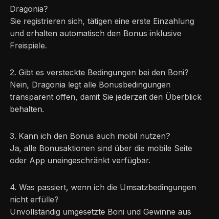
Dragonia?
Sie registrieren sich, tätigen eine erste Einzahlung
und erhalten automatisch den Bonus inklusive
Freispiele.
2. Gibt es versteckte Bedingungen bei den Boni?
Nein, Dragonia legt alle Bonusbedingungen
transparent offen, damit Sie jederzeit den Überblick
behalten.
3. Kann ich den Bonus auch mobil nutzen?
Ja, alle Bonusaktionen sind über die mobile Seite
oder App uneingeschränkt verfügbar.
4. Was passiert, wenn ich die Umsatzbedingungen
nicht erfülle?
Unvollständig umgesetzte Boni und Gewinne aus