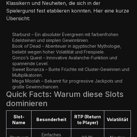
Klassikern und Neuheiten, die sich in der
Spielergunst fest etablieren konnten. Hier eine kurze
Übersicht:
Starburst – Ein absoluter Evergreen mit farbenfrohen
Edelsteinen und simplen Gewinnlinien.
Book of Dead – Abenteuer in ägyptischer Mythologie,
beliebt wegen hoher Volatilität und Freispiele.
Gonzo’s Quest – Innovative Avalanche-Funktion und
spannende Level.
Sweet Bonanza – Bunte Früchte mit Cluster-Gewinnen und
Multiplikatoren.
Mega Moolah – Bekannt für progressive Jackpots und
große Gewinnchancen.
Quick Facts: Warum diese Slots
dominieren
Slot-
RTP (Return
Besonderheit
Volatilität
Name
to Player)
Einfaches