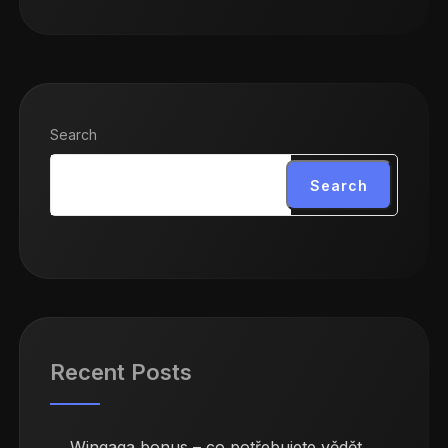
Search
Search
Recent Posts
Wingaga bonus – co potřebujete vědět