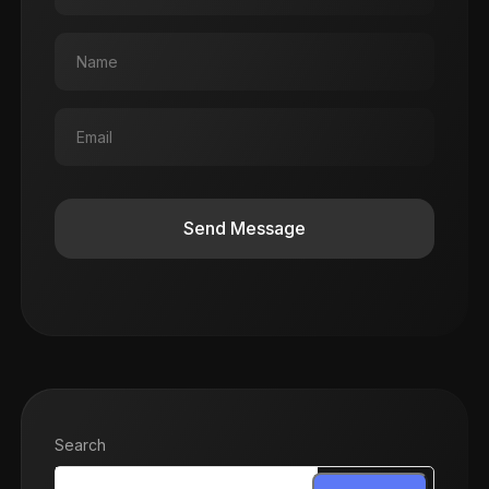
Send Message
Search