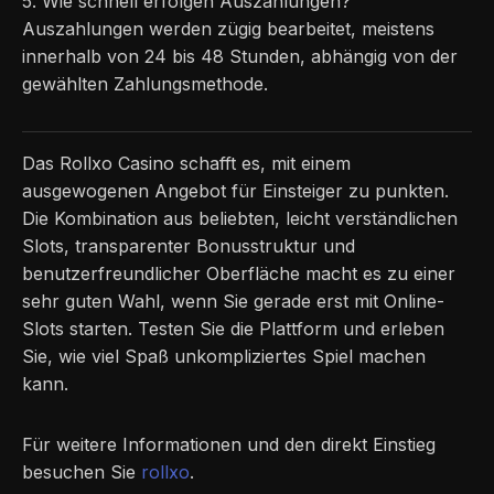
5. Wie schnell erfolgen Auszahlungen?
Auszahlungen werden zügig bearbeitet, meistens
innerhalb von 24 bis 48 Stunden, abhängig von der
gewählten Zahlungsmethode.
Das Rollxo Casino schafft es, mit einem
ausgewogenen Angebot für Einsteiger zu punkten.
Die Kombination aus beliebten, leicht verständlichen
Slots, transparenter Bonusstruktur und
benutzerfreundlicher Oberfläche macht es zu einer
sehr guten Wahl, wenn Sie gerade erst mit Online-
Slots starten. Testen Sie die Plattform und erleben
Sie, wie viel Spaß unkompliziertes Spiel machen
kann.
Für weitere Informationen und den direkt Einstieg
besuchen Sie
rollxo
.