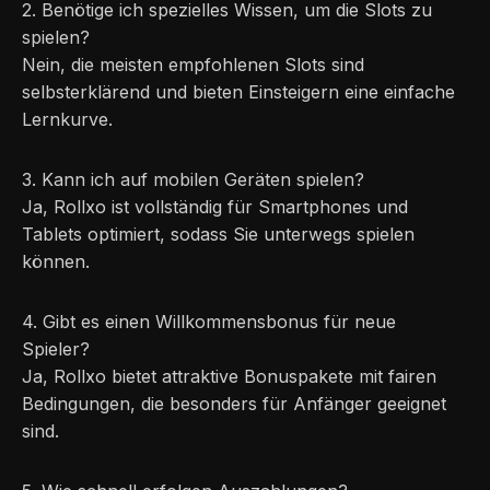
2. Benötige ich spezielles Wissen, um die Slots zu
spielen?
Nein, die meisten empfohlenen Slots sind
selbsterklärend und bieten Einsteigern eine einfache
Lernkurve.
3. Kann ich auf mobilen Geräten spielen?
Ja, Rollxo ist vollständig für Smartphones und
Tablets optimiert, sodass Sie unterwegs spielen
können.
4. Gibt es einen Willkommensbonus für neue
Spieler?
Ja, Rollxo bietet attraktive Bonuspakete mit fairen
Bedingungen, die besonders für Anfänger geeignet
sind.