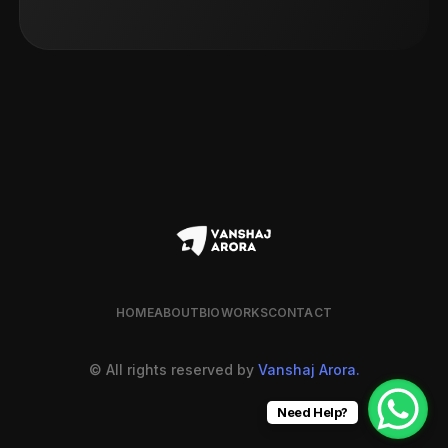
HOME
ABOUT
BIO
WORKS
CONTACT
© All rights reserved by
Vanshaj Arora.
Need Help?