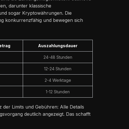
en, darunter klassische
 und sogar Kryptowährungen. Die
ng konkurrenzfähig und bewegen sich
etrag
Auszahlungsdauer
24-48 Stunden
12-24 Stunden
2-4 Werktage
1-12 Stunden
der Limits und Gebühren: Alle Details
svorgang deutlich angezeigt. Das schafft