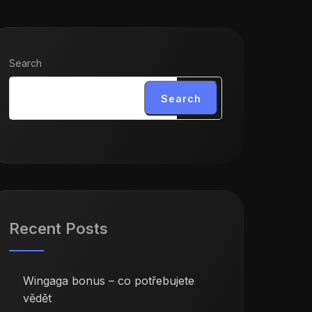
Search
Search
Recent Posts
Wingaga bonus – co potřebujete
vědět