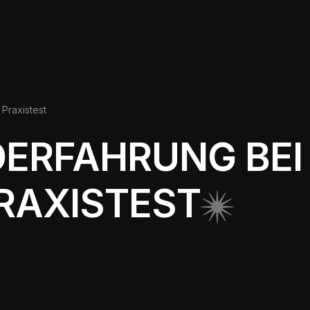
Praxistest
OERFAHRUNG BEI
PRAXISTEST