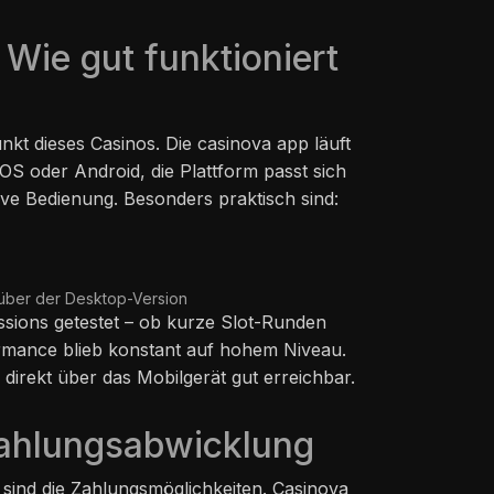
 Wie gut funktioniert
nkt dieses Casinos. Die casinova app läuft
iOS oder Android, die Plattform passt sich
tive Bedienung. Besonders praktisch sind:
nüber der Desktop-Version
ssions getestet – ob kurze Slot-Runden
ormance blieb konstant auf hohem Niveau.
irekt über das Mobilgerät gut erreichbar.
Zahlungsabwicklung
 sind die Zahlungsmöglichkeiten. Casinova