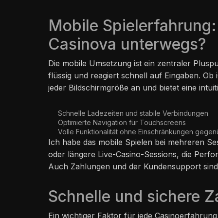
Mobile Spielerfahrung:
Casinova unterwegs?
Die mobile Umsetzung ist ein zentraler Pluspu
flüssig und reagiert schnell auf Eingaben. Ob 
jeder Bildschirmgröße an und bietet eine intui
Schnelle Ladezeiten und stabile Verbindungen
Optimierte Navigation für Touchscreens
Volle Funktionalität ohne Einschränkungen gege
Ich habe das mobile Spielen bei mehreren Se
oder längere Live-Casino-Sessions, die Perf
Auch Zahlungen und der Kundensupport sind d
Schnelle und sichere 
Ein wichtiger Faktor für jede Casinoerfahrung